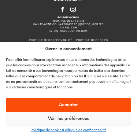
MON COMPTE
FOUDUCOCHON
1660, RUE DE LA FERME
SAINTE-ANNE-DE-LA-POCATIÈRE (QUÉBEC) G0R 1Z0
418 856-3309
INFO@FOUDUCOCHON.COM
|
POLITIQUE DE CONFIDENTIALITÉ
POLITIQUE DE COOKIES
Gérer le consentement
Pour offrir les meilleures expériences, nous utilisons des technologies telles
que les cookies pour stocker et/ou accéder aux informations des appareils. Le
fait de consentir à ces technologies nous permettra de traiter des données
telles que le comportement de navigation ou les ID uniques sur ce site. Le fait
de ne pas consentir ou de retirer son consentement peut avoir un effet négatif
sur certaines caractéristiques et fonctions.
Accepter
Voir les préférences
Politique de cookies
Politique de confidentialité