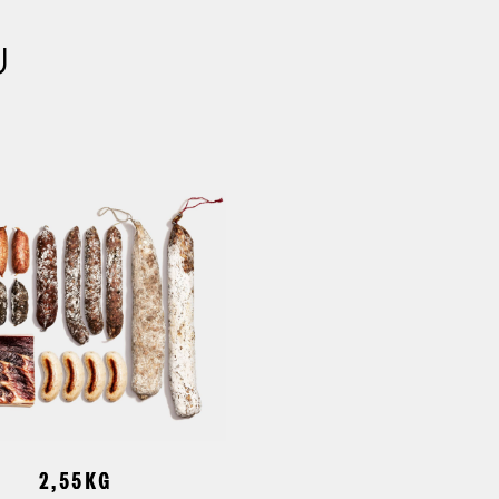
U
2,55KG