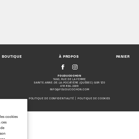
BOUTIQUE
À PROPOS
PANIER
FOUDUCOCHON
1660, RUE DE LA FERME
SAINTE-ANNE-DE-LA-POCATIÈRE (QUÉBEC) G0R 1Z0
418 856-3309
INFO@FOUDUCOCHON.COM
|
POLITIQUE DE CONFIDENTIALITÉ
POLITIQUE DE COOKIES
 les cookies
à ces
 de
 son