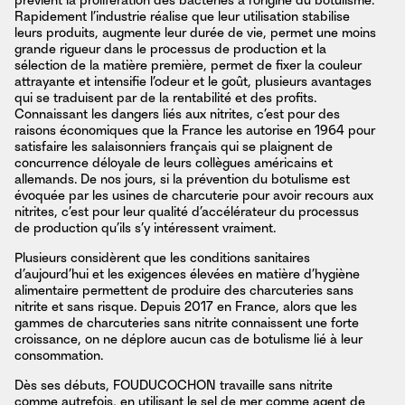
prévient la prolifération des bactéries à l’origine du botulisme.
Rapidement l’industrie réalise que leur utilisation stabilise
leurs produits, augmente leur durée de vie, permet une moins
grande rigueur dans le processus de production et la
sélection de la matière première, permet de fixer la couleur
attrayante et intensifie l’odeur et le goût, plusieurs avantages
qui se traduisent par de la rentabilité et des profits.
Connaissant les dangers liés aux nitrites, c’est pour des
raisons économiques que la France les autorise en 1964 pour
satisfaire les salaisonniers français qui se plaignent de
concurrence déloyale de leurs collègues américains et
allemands. De nos jours, si la prévention du botulisme est
évoquée par les usines de charcuterie pour avoir recours aux
nitrites, c’est pour leur qualité d’accélérateur du processus
de production qu’ils s’y intéressent vraiment.
Plusieurs considèrent que les conditions sanitaires
d’aujourd’hui et les exigences élevées en matière d’hygiène
alimentaire permettent de produire des charcuteries sans
nitrite et sans risque. Depuis 2017 en France, alors que les
gammes de charcuteries sans nitrite connaissent une forte
croissance, on ne déplore aucun cas de botulisme lié à leur
consommation.
Dès ses débuts, FOUDUCOCHON travaille sans nitrite
comme autrefois, en utilisant le sel de mer comme agent de